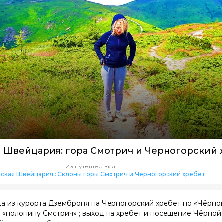
Из путешествия:
ская Швейцария : Склоны горы Смотрич и Черногорский хребет
ода из курорта Дземброня на Черногорский хребет по «Чёрно
з «полонину Смотрич» ; выход на хребет и посещение Чёрной