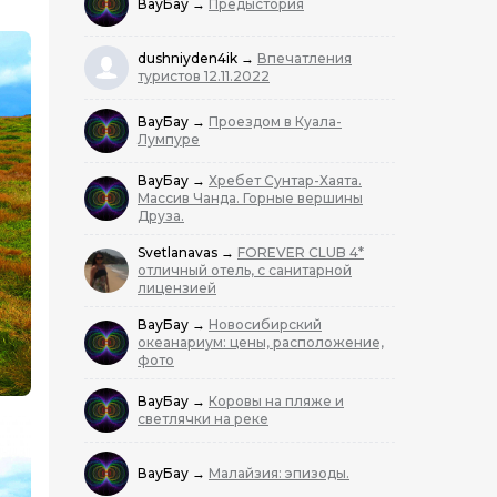
ВауБау
→
Предыстория
dushniyden4ik
→
Впечатления
туристов 12.11.2022
ВауБау
→
Проездом в Куала-
Лумпуре
ВауБау
→
Хребет Сунтар-Хаята.
Массив Чанда. Горные вершины
Друза.
Svetlanavas
→
FOREVER CLUB 4*
отличный отель, с санитарной
лицензией
ВауБау
→
Новосибирский
океанариум: цены, расположение,
фото
ВауБау
→
Коровы на пляже и
светлячки на реке
ВауБау
→
Малайзия: эпизоды.