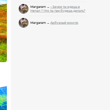
Margaram
→
– Зачем ты едешь в
Непал ? Что ты там будешь делать?
Margaram
→
Арбузный монстр