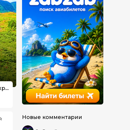
Украинская Швейцария: гора Смотрич и Черногорский хребет
Новые комментарии
й