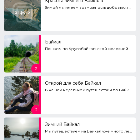
Красота зимнего Байкала
Зимой мы имеем возможность добраться до любого острова, обойти его пешком, заглянуть в гроты. Но гла...
21 фото
Байкал
Пешком по Кругобайкальской железной дороге.Остров Ольхон — кемпинг на пляже, скала Шаманка, мыс Хобо...
2
Открой для себя Байкал
В нашем недельном путешествии по Байкалу мы успели посетить несколько прекрасных мест, которыми мне...
2
Зимний Байкал
Мы путешествуем на Байкал уже много лет. Опыт десятков походов по разным уголкам показал однозначно:...