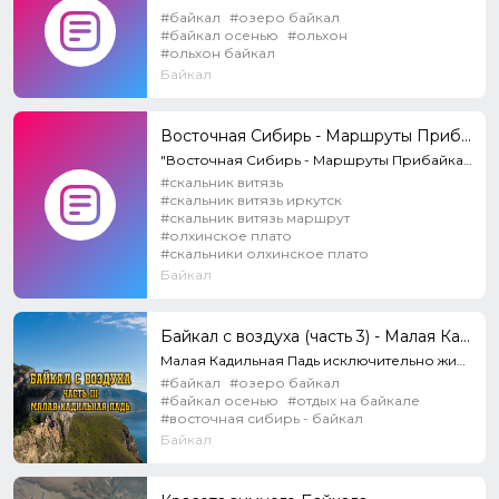
#байкал
#озеро байкал
#байкал осенью
#ольхон
#ольхон байкал
Байкал
Восточная Сибирь - Маршруты Прибайкалья
"Восточная Сибирь - Маршруты Прибайкалья" - вторая часть из серии фильмов, рассказывающей о суровой...
#скальник витязь
#скальник витязь иркутск
#скальник витязь маршрут
#олхинское плато
#скальники олхинское плато
Байкал
Байкал с воздуха (часть 3) - Малая Кадильная падь
Малая Кадильная Падь исключительно живописна. Незабываема здесь ночевка у костра среди дремучей тайг...
#байкал
#озеро байкал
#байкал осенью
#отдых на байкале
#восточная сибирь - байкал
Байкал