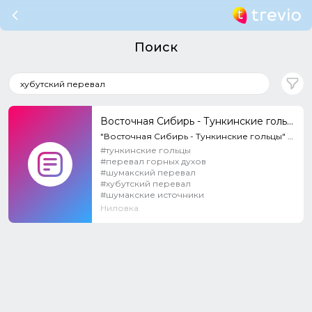
Поиск
Восточная Сибирь - Тункинские гольцы
"Восточная Сибирь - Тункинские гольцы" - третья часть из серии фильмов, рассказывающей о суровой и п...
#тункинские гольцы
#перевал горных духов
#шумакский перевал
#хубутский перевал
#шумакские источники
Ниловка