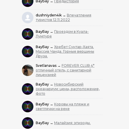
ВауБау
→
Предыстория
dushniyden4ik
→
Впечатления
туристов 12.11.2022
ВауБау
→
Проездом в Куала-
Лумпуре
ВауБау
→
Хребет Сунтар-Хаята.
Массив Чанда. Горные вершины
Друза.
Svetlanavas
→
FOREVER CLUB 4*
отличный отель, с санитарной
лицензией
ВауБау
→
Новосибирский
океанариум: цены, расположение,
фото
ВауБау
→
Коровы на пляже и
светлячки на реке
ВауБау
→
Малайзия: эпизоды.