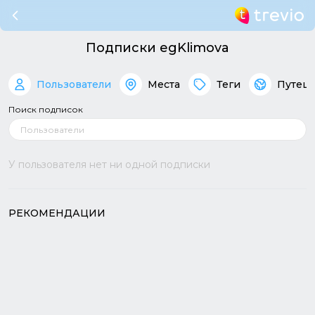
Подписки egKlimova
Пользователи
Места
Теги
Путеш
Поиск подписок
У пользователя нет ни одной подписки
РЕКОМЕНДАЦИИ