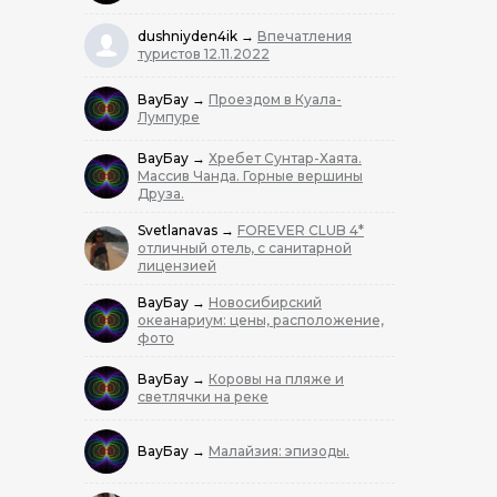
dushniyden4ik
→
Впечатления
туристов 12.11.2022
ВауБау
→
Проездом в Куала-
Лумпуре
ВауБау
→
Хребет Сунтар-Хаята.
Массив Чанда. Горные вершины
Друза.
Svetlanavas
→
FOREVER CLUB 4*
отличный отель, с санитарной
лицензией
ВауБау
→
Новосибирский
океанариум: цены, расположение,
фото
ВауБау
→
Коровы на пляже и
светлячки на реке
ВауБау
→
Малайзия: эпизоды.