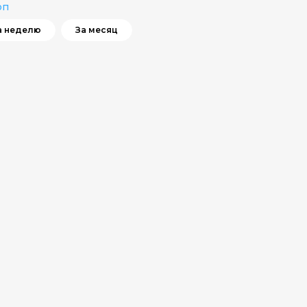
оп
а неделю
За месяц