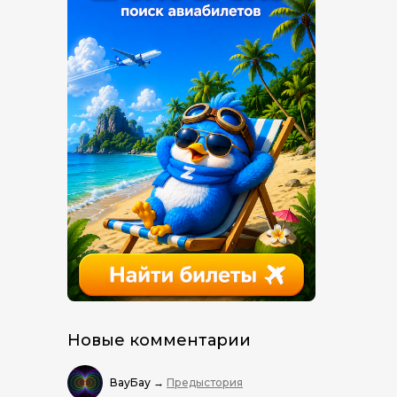
Новые комментарии
ВауБау
→
Предыстория