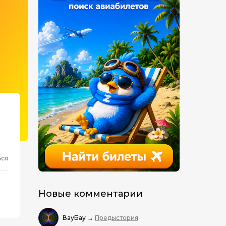
ься
Новые комментарии
ВауБау
→
Предыстория