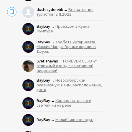
dushniyden4ik
→
Впечатления
туристов 12.11.2022
ВауБау
→
Проездом в Куала-
Лумпуре
ВауБау
→
Хребет Сунтар-Хаята.
Массив Чанда. Горные вершины
Друза.
Svetlanavas
→
FOREVER CLUB 4*
отличный отель, с санитарной
лицензией
ВауБау
→
Новосибирский
океанариум: цены, расположение,
фото
ВауБау
→
Коровы на пляже и
светлячки на реке
ВауБау
→
Малайзия: эпизоды.