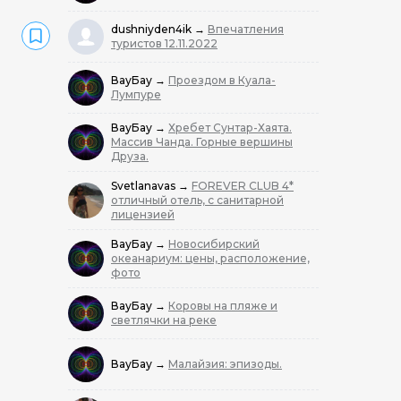
dushniyden4ik
→
Впечатления
туристов 12.11.2022
ВауБау
→
Проездом в Куала-
Лумпуре
ВауБау
→
Хребет Сунтар-Хаята.
Массив Чанда. Горные вершины
Друза.
Svetlanavas
→
FOREVER CLUB 4*
отличный отель, с санитарной
лицензией
ВауБау
→
Новосибирский
океанариум: цены, расположение,
фото
ВауБау
→
Коровы на пляже и
светлячки на реке
ВауБау
→
Малайзия: эпизоды.