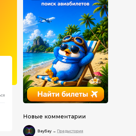
ься
Новые комментарии
ВауБау
→
Предыстория