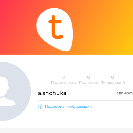
0
0
0
Подписчиков
Подписок
Путешествий
a.shchuka
Подписат
Подробная информация