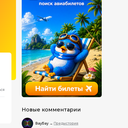
ься
Новые комментарии
ВауБау
→
Предыстория