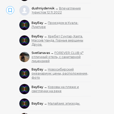
dushniyden4ik
→
Впечатления
туристов 12.11.2022
ВауБау
→
Проездом в Куала-
Лумпуре
ВауБау
→
Хребет Сунтар-Хаята.
Массив Чанда. Горные вершины
Друза.
Svetlanavas
→
FOREVER CLUB 4*
отличный отель, с санитарной
лицензией
ВауБау
→
Новосибирский
океанариум: цены, расположение,
фото
ВауБау
→
Коровы на пляже и
светлячки на реке
ВауБау
→
Малайзия: эпизоды.