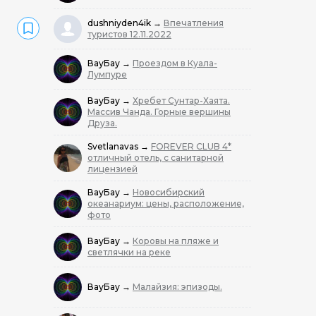
dushniyden4ik
→
Впечатления
туристов 12.11.2022
ВауБау
→
Проездом в Куала-
Лумпуре
ВауБау
→
Хребет Сунтар-Хаята.
Массив Чанда. Горные вершины
Друза.
Svetlanavas
→
FOREVER CLUB 4*
отличный отель, с санитарной
лицензией
ВауБау
→
Новосибирский
океанариум: цены, расположение,
фото
ВауБау
→
Коровы на пляже и
светлячки на реке
ВауБау
→
Малайзия: эпизоды.