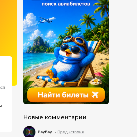
ься
м.
Новые комментарии
ВауБау
→
Предыстория