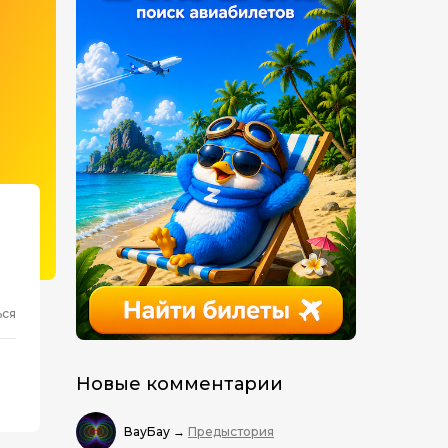
ься
Новые комментарии
ВауБау
→
Предыстория