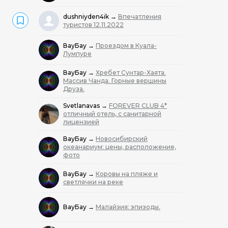
dushniyden4ik
→
Впечатления
туристов 12.11.2022
ВауБау
→
Проездом в Куала-
Лумпуре
ВауБау
→
Хребет Сунтар-Хаята.
Массив Чанда. Горные вершины
Друза.
Svetlanavas
→
FOREVER CLUB 4*
отличный отель, с санитарной
лицензией
ВауБау
→
Новосибирский
океанариум: цены, расположение,
фото
ВауБау
→
Коровы на пляже и
светлячки на реке
ВауБау
→
Малайзия: эпизоды.