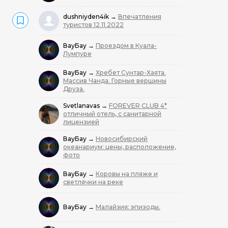
dushniyden4ik
→
Впечатления
туристов 12.11.2022
ВауБау
→
Проездом в Куала-
Лумпуре
ВауБау
→
Хребет Сунтар-Хаята.
Массив Чанда. Горные вершины
Друза.
Svetlanavas
→
FOREVER CLUB 4*
отличный отель, с санитарной
лицензией
ВауБау
→
Новосибирский
океанариум: цены, расположение,
фото
ВауБау
→
Коровы на пляже и
светлячки на реке
ВауБау
→
Малайзия: эпизоды.