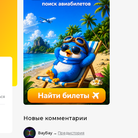
ься
Новые комментарии
ВауБау
→
Предыстория