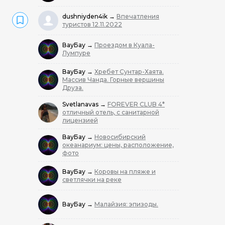
dushniyden4ik
→
Впечатления
туристов 12.11.2022
ВауБау
→
Проездом в Куала-
Лумпуре
ВауБау
→
Хребет Сунтар-Хаята.
Массив Чанда. Горные вершины
Друза.
Svetlanavas
→
FOREVER CLUB 4*
отличный отель, с санитарной
лицензией
ВауБау
→
Новосибирский
океанариум: цены, расположение,
фото
ВауБау
→
Коровы на пляже и
светлячки на реке
ВауБау
→
Малайзия: эпизоды.