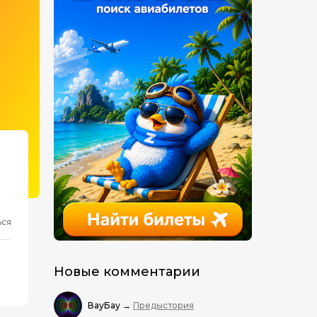
ься
Новые комментарии
ВауБау
→
Предыстория