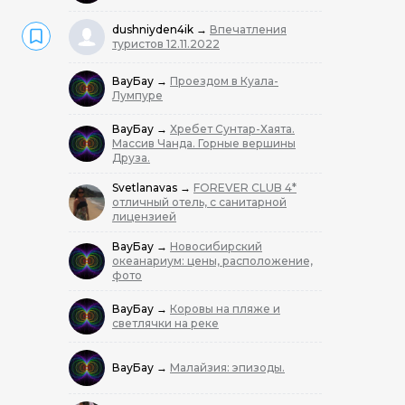
dushniyden4ik
→
Впечатления
туристов 12.11.2022
ВауБау
→
Проездом в Куала-
Лумпуре
ВауБау
→
Хребет Сунтар-Хаята.
Массив Чанда. Горные вершины
Друза.
Svetlanavas
→
FOREVER CLUB 4*
отличный отель, с санитарной
лицензией
ВауБау
→
Новосибирский
океанариум: цены, расположение,
фото
ВауБау
→
Коровы на пляже и
светлячки на реке
ВауБау
→
Малайзия: эпизоды.