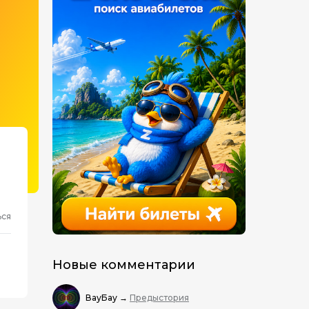
ься
Новые комментарии
ВауБау
→
Предыстория