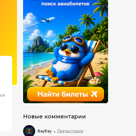
ься
Новые комментарии
ВауБау
→
Предыстория