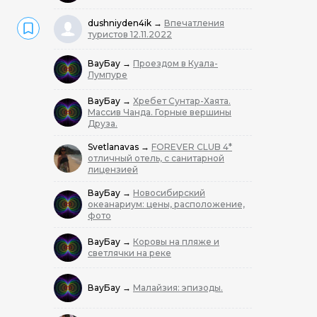
dushniyden4ik
→
Впечатления
туристов 12.11.2022
ВауБау
→
Проездом в Куала-
Лумпуре
ВауБау
→
Хребет Сунтар-Хаята.
Массив Чанда. Горные вершины
Друза.
Svetlanavas
→
FOREVER CLUB 4*
отличный отель, с санитарной
лицензией
ВауБау
→
Новосибирский
океанариум: цены, расположение,
фото
ВауБау
→
Коровы на пляже и
светлячки на реке
ВауБау
→
Малайзия: эпизоды.