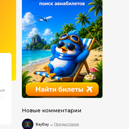
ься
Новые комментарии
ВауБау
→
Предыстория