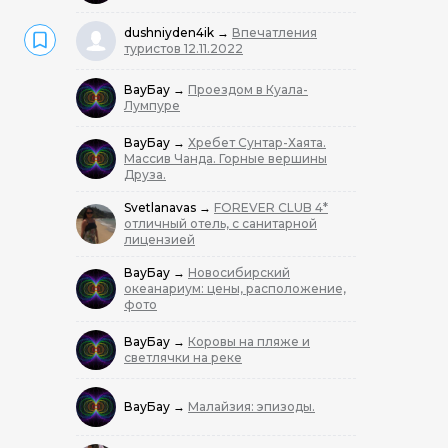
dushniyden4ik
→
Впечатления
туристов 12.11.2022
ВауБау
→
Проездом в Куала-
Лумпуре
ВауБау
→
Хребет Сунтар-Хаята.
Массив Чанда. Горные вершины
Друза.
Svetlanavas
→
FOREVER CLUB 4*
отличный отель, с санитарной
лицензией
ВауБау
→
Новосибирский
океанариум: цены, расположение,
фото
ВауБау
→
Коровы на пляже и
светлячки на реке
ВауБау
→
Малайзия: эпизоды.