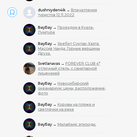
dushniyden4ik
→
Впечатления
туристов 12.11.2022
ВауБау
→
Проездом в Куала-
Лумпуре
ВауБау
→
Хребет Сунтар-Хаята.
Массив Чанда. Горные вершины
Друза.
Svetlanavas
→
FOREVER CLUB 4*
отличный отель, с санитарной
лицензией
ВауБау
→
Новосибирский
океанариум: цены, расположение,
фото
ВауБау
→
Коровы на пляже и
светлячки на реке
ВауБау
→
Малайзия: эпизоды.