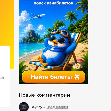
ься
Новые комментарии
ВауБау
→
Предыстория