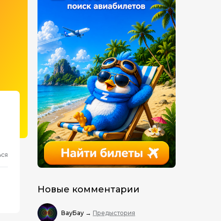
ься
Новые комментарии
ВауБау
→
Предыстория