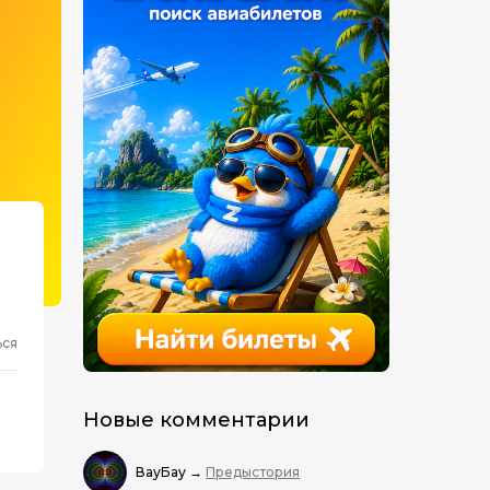
ься
Новые комментарии
ВауБау
→
Предыстория