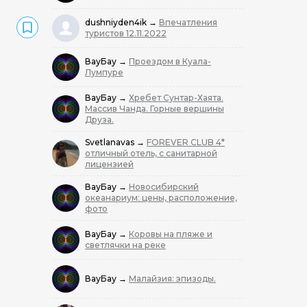
dushniyden4ik
→
Впечатления
туристов 12.11.2022
ВауБау
→
Проездом в Куала-
Лумпуре
ВауБау
→
Хребет Сунтар-Хаята.
Массив Чанда. Горные вершины
Друза.
Svetlanavas
→
FOREVER CLUB 4*
отличный отель, с санитарной
лицензией
ВауБау
→
Новосибирский
океанариум: цены, расположение,
фото
ВауБау
→
Коровы на пляже и
светлячки на реке
ВауБау
→
Малайзия: эпизоды.