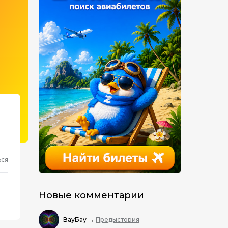
ься
Новые комментарии
ВауБау
→
Предыстория