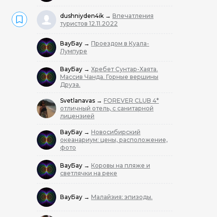
dushniyden4ik
→
Впечатления
туристов 12.11.2022
ВауБау
→
Проездом в Куала-
Лумпуре
ВауБау
→
Хребет Сунтар-Хаята.
Массив Чанда. Горные вершины
Друза.
Svetlanavas
→
FOREVER CLUB 4*
отличный отель, с санитарной
лицензией
ВауБау
→
Новосибирский
океанариум: цены, расположение,
фото
ВауБау
→
Коровы на пляже и
светлячки на реке
ВауБау
→
Малайзия: эпизоды.