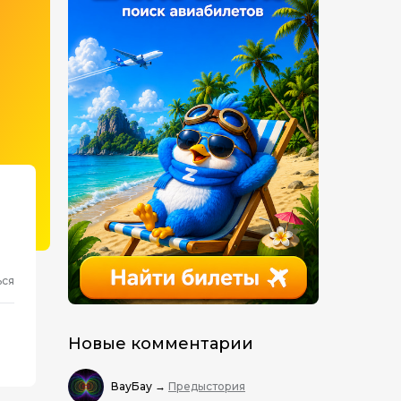
ься
Новые комментарии
ВауБау
→
Предыстория