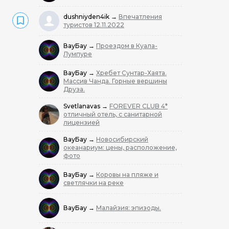
dushniyden4ik
→
Впечатления
туристов 12.11.2022
ВауБау
→
Проездом в Куала-
Лумпуре
ВауБау
→
Хребет Сунтар-Хаята.
Массив Чанда. Горные вершины
Друза.
Svetlanavas
→
FOREVER CLUB 4*
отличный отель, с санитарной
лицензией
ВауБау
→
Новосибирский
океанариум: цены, расположение,
фото
ВауБау
→
Коровы на пляже и
светлячки на реке
ВауБау
→
Малайзия: эпизоды.