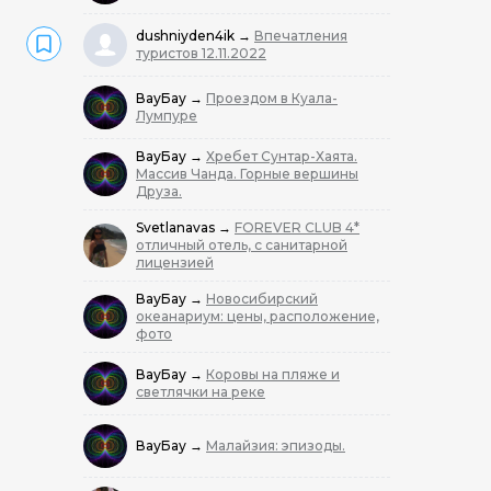
dushniyden4ik
→
Впечатления
туристов 12.11.2022
ВауБау
→
Проездом в Куала-
Лумпуре
ВауБау
→
Хребет Сунтар-Хаята.
Массив Чанда. Горные вершины
Друза.
Svetlanavas
→
FOREVER CLUB 4*
отличный отель, с санитарной
лицензией
ВауБау
→
Новосибирский
океанариум: цены, расположение,
фото
ВауБау
→
Коровы на пляже и
светлячки на реке
ВауБау
→
Малайзия: эпизоды.