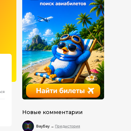
ься
Новые комментарии
ВауБау
→
Предыстория