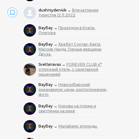
dushniyden4ik
→
Впечатления
туристов 12.11.2022
ВауБау
→
Проездом в Куала-
Лумпуре
ВауБау
→
Хребет Сунтар-Хаята.
Массив Чанда. Горные вершины
Друза.
Svetlanavas
→
FOREVER CLUB 4*
отличный отель, с санитарной
лицензией
ВауБау
→
Новосибирский
океанариум: цены, расположение,
фото
ВауБау
→
Коровы на пляже и
светлячки на реке
ВауБау
→
Малайзия: эпизоды.