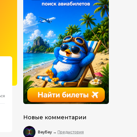
ься
Новые комментарии
ВауБау
→
Предыстория