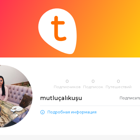
0
0
0
Подписчиков
Подписок
Путешествий
mutluçalıkuşu
Подписат
Подробная информация