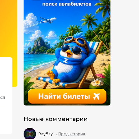
ься
Новые комментарии
ВауБау
→
Предыстория