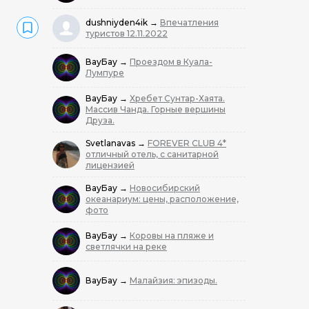
dushniyden4ik
→
Впечатления
туристов 12.11.2022
ВауБау
→
Проездом в Куала-
Лумпуре
ВауБау
→
Хребет Сунтар-Хаята.
Массив Чанда. Горные вершины
Друза.
Svetlanavas
→
FOREVER CLUB 4*
отличный отель, с санитарной
лицензией
ВауБау
→
Новосибирский
океанариум: цены, расположение,
фото
ВауБау
→
Коровы на пляже и
светлячки на реке
ВауБау
→
Малайзия: эпизоды.