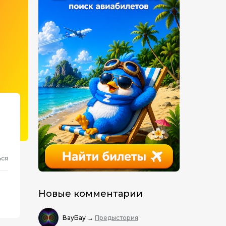
ься
Новые комментарии
ВауБау
→
Предыстория