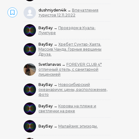
dushniyden4ik
→
Впечатления
туристов 12.11.2022
ВауБау
→
Проездом в Куала-
Лумпуре
ВауБау
→
Хребет Сунтар-Хаята.
Массив Чанда. Горные вершины
Друза.
Svetlanavas
→
FOREVER CLUB 4*
отличный отель, с санитарной
лицензией
ВауБау
→
Новосибирский
океанариум: цены, расположение,
фото
ВауБау
→
Коровы на пляже и
светлячки на реке
ВауБау
→
Малайзия: эпизоды.