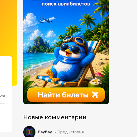
ься
Новые комментарии
ВауБау
→
Предыстория