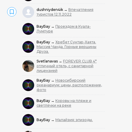
dushniyden4ik
→
Впечатления
туристов 12.11.2022
ВауБау
→
Проездом в Куала-
Лумпуре
ВауБау
→
Хребет Сунтар-Хаята.
Массив Чанда. Горные вершины
Друза.
Svetlanavas
→
FOREVER CLUB 4*
отличный отель, с санитарной
лицензией
ВауБау
→
Новосибирский
океанариум: цены, расположение,
фото
ВауБау
→
Коровы на пляже и
светлячки на реке
ВауБау
→
Малайзия: эпизоды.