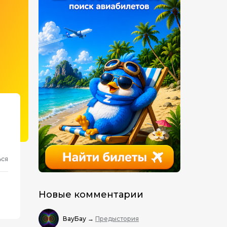
ься
Новые комментарии
ВауБау
→
Предыстория