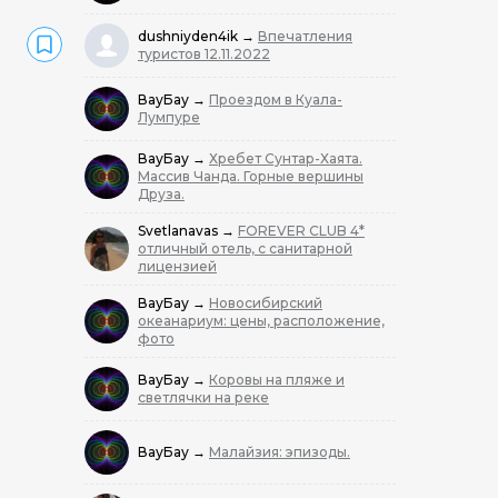
dushniyden4ik
→
Впечатления
туристов 12.11.2022
ВауБау
→
Проездом в Куала-
Лумпуре
ВауБау
→
Хребет Сунтар-Хаята.
Массив Чанда. Горные вершины
Друза.
Svetlanavas
→
FOREVER CLUB 4*
отличный отель, с санитарной
лицензией
ВауБау
→
Новосибирский
океанариум: цены, расположение,
фото
ВауБау
→
Коровы на пляже и
светлячки на реке
ВауБау
→
Малайзия: эпизоды.