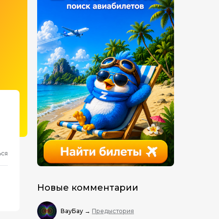
ься
Новые комментарии
ВауБау
→
Предыстория