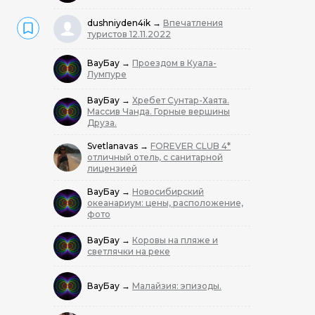
dushniyden4ik
→
Впечатления
туристов 12.11.2022
ВауБау
→
Проездом в Куала-
Лумпуре
ВауБау
→
Хребет Сунтар-Хаята.
Массив Чанда. Горные вершины
Друза.
Svetlanavas
→
FOREVER CLUB 4*
отличный отель, с санитарной
лицензией
ВауБау
→
Новосибирский
океанариум: цены, расположение,
фото
ВауБау
→
Коровы на пляже и
светлячки на реке
ВауБау
→
Малайзия: эпизоды.