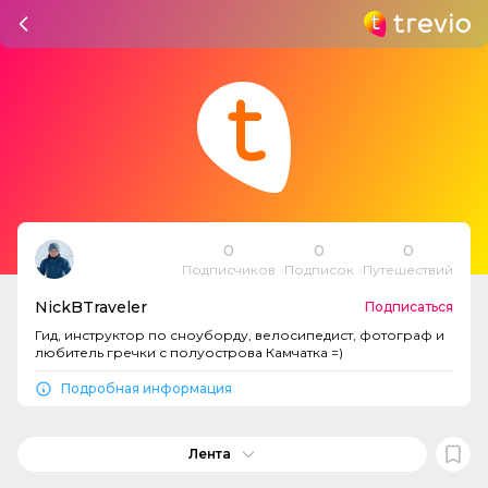
0
0
0
Подписчиков
Подписок
Путешествий
NickBTraveler
Подписаться
Гид, инструктор по сноуборду, велосипедист, фотограф и
любитель гречки с полуострова Камчатка =)
Подробная информация
Лента