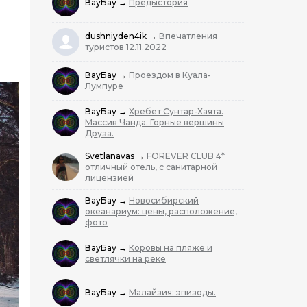
ВауБау
→
Предыстория
dushniyden4ik
→
Впечатления
туристов 12.11.2022
т
ВауБау
→
Проездом в Куала-
Лумпуре
ВауБау
→
Хребет Сунтар-Хаята.
Массив Чанда. Горные вершины
Друза.
Svetlanavas
→
FOREVER CLUB 4*
отличный отель, с санитарной
лицензией
ВауБау
→
Новосибирский
океанариум: цены, расположение,
фото
ВауБау
→
Коровы на пляже и
светлячки на реке
ВауБау
→
Малайзия: эпизоды.