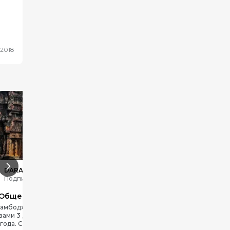
.2018
DARA
DARA
Подписаться
Подписаться
Общее про поездку
Юг. Чем заняться?
Камбодже мы были с моими
Юг. Чем заняться?
вами 3 дня в декабре 2024
года. Страна произвела