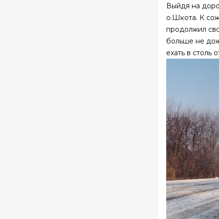
Выйдя на доро
о.Шкота. К со
продолжил сво
больше не дожд
ехать в столь 