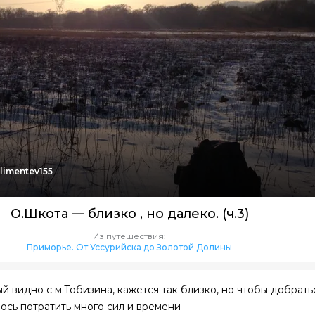
limentev155
О.Шкота — близко , но далеко. (ч.3)
Из путешествия:
Приморье. От Уссурийска до Золотой Долины
й видно с м.Тобизина, кажется так близко, но чтобы добрать
лось потратить много сил и времени