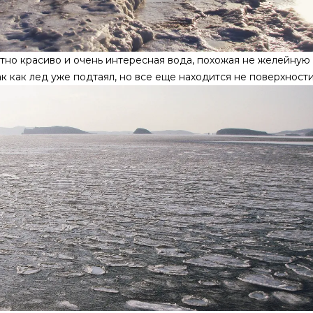
тно красиво и очень интересная вода, похожая не желейную
к как лед уже подтаял, но все еще находится не поверхности