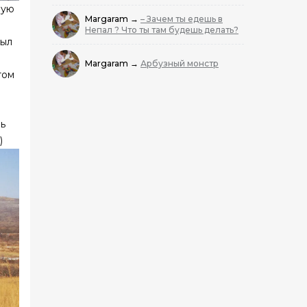
рую
Margaram
→
– Зачем ты едешь в
Непал ? Что ты там будешь делать?
был
Margaram
→
Арбузный монстр
том
нь
)