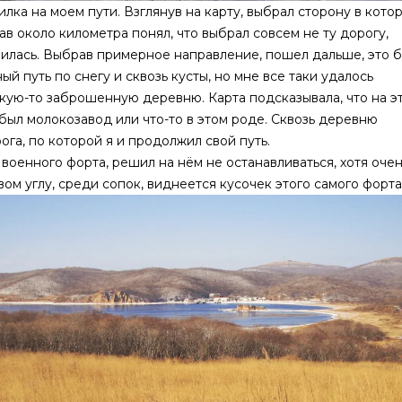
лка на моем пути. Взглянув на карту, выбрал сторону в кото
ав около километра понял, что выбрал совсем не ту дорогу,
чилась. Выбрав примерное направление, пошел дальше, это 
ый путь по снегу и сквозь кусты, но мне все таки удалось
акую-то заброшенную деревню. Карта подсказывала, что на э
был молокозавод или что-то в этом роде. Сквозь деревню
ога, по которой я и продолжил свой путь.
военного форта, решил на нём не останавливаться, хотя оче
евом углу, среди сопок, виднеется кусочек этого самого форта