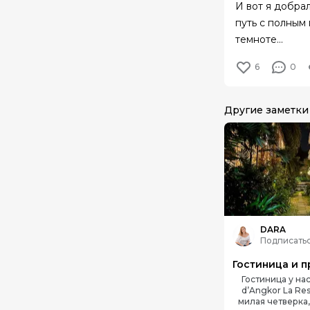
И вот я добра
путь с полным
темноте...
6
0
Другие заметки
DARA
Подписать
Гостиница у на
d’Angkor La Res
милая четверка,