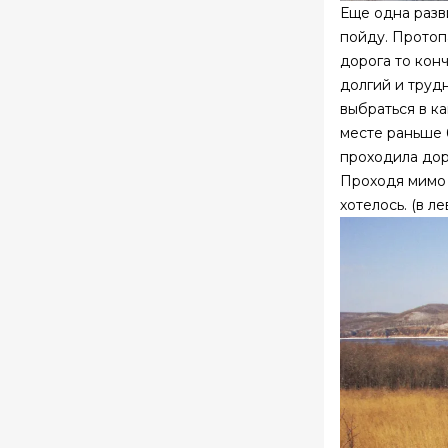
Еще одна разви
пойду. Протоп
дорога то кон
долгий и трудн
выбраться в к
месте раньше 
проходила дор
Проходя мимо 
хотелось. (в л