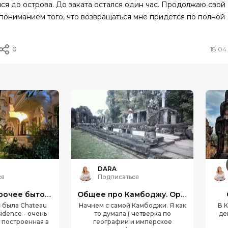
лся до острова. До заката остался один час. Продолжаю свой
 пониманием того, что возвращаться мне придется по полной
0
18.04
DARA
ся
Подписаться
Гостиница и прочее бытовое
Общее про Камбоджу. Организация
с была Chateau
Начнем с самой Камбоджи. Я как
В 
idence - очень
то думала ( четверка по
де
 построенная в
географии и имперское