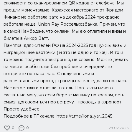
сложности со сканированием QR кодов с телефона. Мы
прошли моментально. Казахская мастеркатр от Фридом
Финанс не работала, зато на декабрь 2024 прекрасно
работала наша Union Pay Россельхозбанка. Причем, что
в самой Камбодже, что онлайн. Мы ею оплатили и визы и
билеты в Анкор Ватт.
Памятка: для жителей РФ на 2024-2025 год нужны визы и
миграционные карточки ( и это не одно и то же) . И то и
то можно получить электронно, не сложно. Можно делать
на месте, особо тоже без проблем и очередей, но
потеряете полчаса- час. С полученными и
распечатанными проход границы занял едва ли полчаса.
Нас встретили и отвезли в отель. Про такси ничего
сказать не могу, но если берете машину по храмам, есть
смысл договориться про встречу - проводы в аэропорт.
Просто удобнее.
Подробнее в ТГ канале: https://t.me/ilona_yar_2045
0
0
28.02.2026