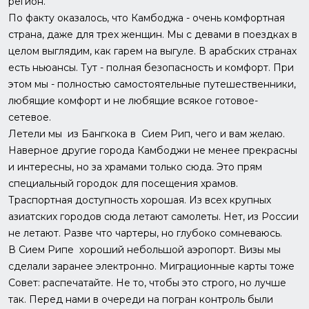
регион.
По факту оказалось, что Камбоджа - очень комфортная
страна, даже для трех женщин. Мы с девами в поездках в
целом выглядим, как гарем на выгуле. В арабских странах
есть ньюансы. Тут - полная безопасность и комфорт. При
этом мы - полностью самостоятельные путешественники,
любящие комфорт и не любящие всякое готовое-
сетевое.
Летели мы из Бангкока в Сием Рип, чего и вам желаю.
Наверное другие города Камбоджи не менее прекрасны
и интересны, но за храмами только сюда. Это прям
специальный городок для посещения храмов.
Траспортная доступность хорошая. Из всех крупных
азиатских городов сюда летают самолеты. Нет, из России
не летают. Разве что чартеры, но глубоко сомневаюсь.
В Сием Рипе хороший небольшой аэропорт. Визы мы
сделали заранее электронно. Миграционные карты тоже
Совет: распечатайте. Не то, чтобы это строго, но лучше
так. Перед нами в очереди на погран контроль были