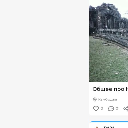
Общее про 
Камбоджа
0
0
Из путешествия:
Ка
DARA