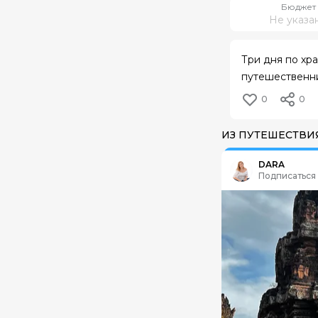
Бюджет
Не указа
Три дня по хр
путешественни
0
0
ИЗ ПУТЕШЕСТВИ
Из путешествия:
Ка
DARA
Подписаться