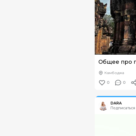
Общее про 
Камбоджа
0
0
Из путешествия:
Ка
DARA
Подписаться