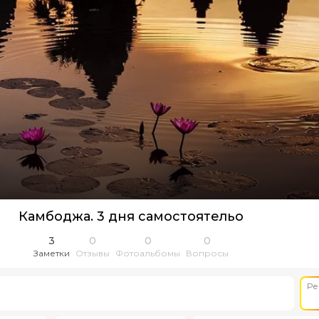
Камбоджа. 3 дня самостоятельо
3
0
0
0
Заметки
Отзывы
Фотоальбомы
Вопросы
Ре