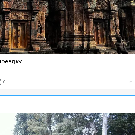
поездку
0
28.
мбоджа. 3 дня самостоятельо