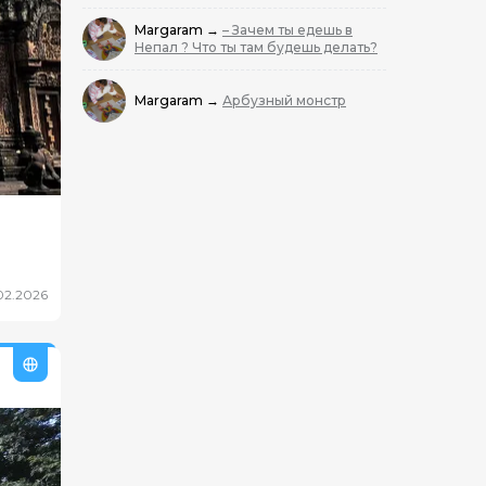
Margaram
→
– Зачем ты едешь в
Непал ? Что ты там будешь делать?
Margaram
→
Арбузный монстр
02.2026