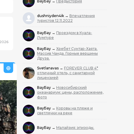
ВауБау
→
Предыстория
dushniyden4ik
→
Впечатления
туристов 12.11.2022
ВауБау
→
Проездом в Куала-
Лумпуре
.2026
ВауБау
→
Хребет Сунтар-Хаята.
Массив Чанда. Горные вершины
Друза.
Svetlanavas
→
FOREVER CLUB 4*
отличный отель, с санитарной
лицензией
ВауБау
→
Новосибирский
океанариум: цены, расположение,
фото
ВауБау
→
Коровы на пляже и
светлячки на реке
ВауБау
→
Малайзия: эпизоды.