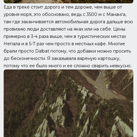
Еда в треке стоит дорого и тем дороже, чем выше от
уровня моря, это обосновано, ведь с 3500 м с Мананга,
там где заканчивается автомобильная дорога дальше всю
провизию люди доставляют на яках или на себе. Цены
примерно в 3-4 раза выше, чем в туристических местах
Непала и в 5-7 раз чем просто в местных кафе. Многие
брали просто Dalbat потому, что добавки можно просить
до бесконечности. Я заказывала вареную картошку,
потому что ее было много и ее сложно сварить невкусно.