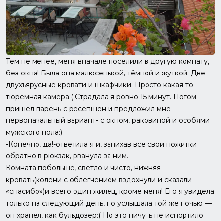
Тем не менее, меня вначале поселили в другую комнату,
без окна! Была она малюсенькой, тёмной и жуткой. Две
двухъярусные кровати и шкафчики. Просто какая-то
тюремная камера:( Страдала я ровно 15 минут. Потом
пришёл парень с ресепшен и предложил мне
первоначальный вариант- с окном, раковиной и особями
мужского пола:)
-Конечно, да!-ответила я и, запихав все свои пожитки
обратно в рюкзак, рванула за ним.
Комната побольше, светло и чисто, нижняя
кровать(колени с облегчением вздохнули и сказали
«спасибо»)и всего один жилец, кроме меня! Его я увидела
только на следующий день, но услышала той же ночью —
он храпел, как бульдозер:( Но это ничуть не испортило