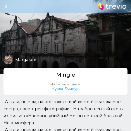
Margaram
Mingle
Из путешествия:
Куала-Лумпур
-А-а-а-а, поняла, на что похож твой хостел!- сказала мне
сестра, посмотрев фотографии. -На заброшенный отель
из фильма «Наёмные убийцы»!-Не, он не такой большой.
Но атмосфера...
-А-а-а-а, поняла, на что похож твой хостел!- сказала мне