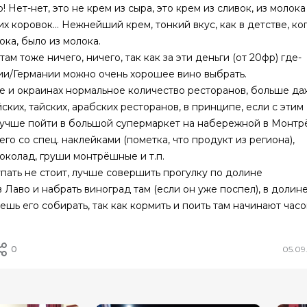
 Нет-нет, это не крем из сыра, это крем из сливок, из молока
х коровок... Нежнейший крем, тонкий вкус, как в детстве, ко
лока, было из молока.
 там тоже ничего, ничего, так как за эти деньги (от 20фр) где-
ии/Германии можно очень хорошее вино выбрать.
е и окраинах нормальное количество ресторанов, больше да
ских, тайских, арабских ресторанов, в принципе, если с этим
лучше пойти в большой супермаркет на набережной в Монтр
его со спец. наклейками (пометка, что продукт из региона),
шоколад, груши монтрёшные и т.п.
пать не стоит, лучше совершить прогулку по долине
 Лаво и набрать виноград там (если он уже поспел), в долин
ешь его собирать, так как кормить и поить там начинают часо
0
05.09