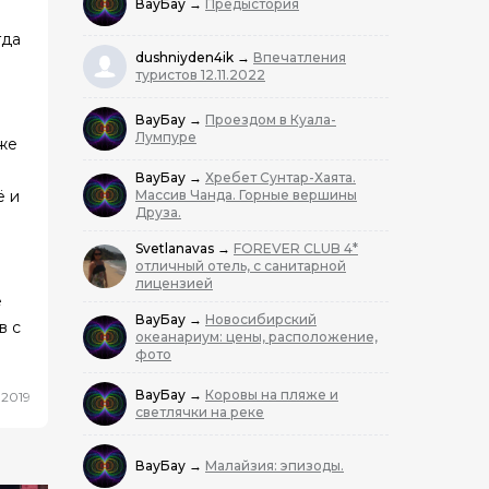
ВауБау
→
Предыстория
гда
dushniyden4ik
→
Впечатления
туристов 12.11.2022
ВауБау
→
Проездом в Куала-
Лумпуре
же
ВауБау
→
Хребет Сунтар-Хаята.
ё и
Массив Чанда. Горные вершины
Друза.
Svetlanavas
→
FOREVER CLUB 4*
отличный отель, с санитарной
лицензией
е
ВауБау
→
Новосибирский
в с
океанариум: цены, расположение,
фото
ВауБау
→
Коровы на пляже и
.2019
светлячки на реке
ВауБау
→
Малайзия: эпизоды.