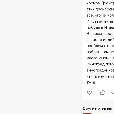
кремом Грюйер!
этих грюйерски
все, что из мо
И кстати, вина
нибудь в Итал
В самом город
каких-то индий
проблема, то 
набрать там вс
масло, сыры, 
Виноград поку
виноградников
как никак начн
17-18.
4
Другие отзывы