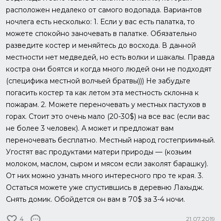
расположен недалеко от самого водопада. Вариантов
ночлега есть несколько: 1. Если у вас есть палатка, то
можете спокойно заночевать в палатке. Обязательно
разведите костер и меняйтесь до восхода. В данной
местности нет медведей, но есть волки и шакалы. Правда
костра они боятся и когда много людей они не подходят
(специфика местной волчьей братвы))) Не забудьте
погасить костер та как летом эта местность склонна к
пожарам. 2. Можете переночевать у местных пастухов в
горах. Стоит это очень мало (20-30$) на все вас (если вас
не более 3 человек). А может и предложат вам
переночевать бесплатно. Местный народ гостеприимный.
Угостят вас продуктами матери природы — (козьим
молоком, маслом, сыром и мясом если заколят барашку).
От них можно узнать много интересного про те края. 3.
Остаться можете уже спустившись в деревню Лахыдж.
Снять домик. Обойдется он вам в 70$ за 3-4 ночи.
4
21.07.2019