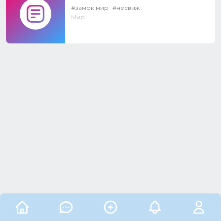
#замок мир
#несвиж
Мир