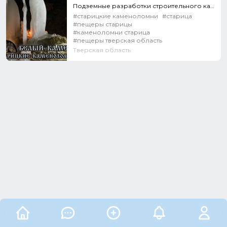
Подземные разработки строительного камня велись на территории Старицкого района на протяжении многих...
#старицкие каменоломни
#старица
#пещеры старицы
#каменоломни старица
#пещеры тверская область
Тверская область