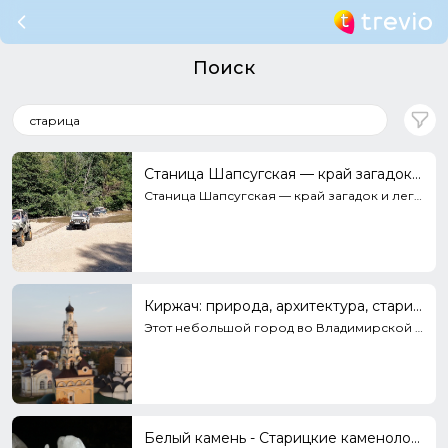
Поиск
Станица Шапсугская — край загадок и легенд.
Станица Шапсугская — край загадок и легенд. Место удивительной силы. Начинаешь чувствовать и верить.
Киржач: природа, архитектура, старина и современность (видео)
Этот небольшой город во Владимирской области стал для меня мини-открытием. В этом видео мы посетим о...
Белый камень - Старицкие каменоломни