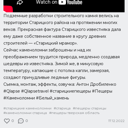
Подземные разработки строительного камня велись на
территории Старицкого района на протяжении многих
веков. Прекрасная фактура Старицкого известняка дала
ему даже собственное название в кругу древних
строителей — «Старицкий мрамор».
Сейчас каменоломни заброшены и над их
преображением трудится природа, медленно создавая
шедевры из известняка. Зимой же, в минусовую
температуру, капающие с потолка капли, замерзая,
создают причудливые ледяные фигуры.
Съемка, монтаж, эффекты, озвучка: Антон Дробиленко
#Qlapse #Qlapsetravel #старицкиепещеры #Пещеры
#Каменоломни #Белый_камень
#старицкие каменоломни
#старица
#пещеры старицы
#каменоломни старица
#пещеры тверская область
0
0
17.12.2022