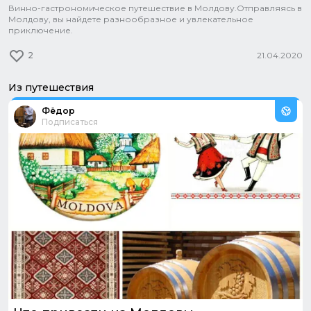
Винно-гастрономическое путешествие в Молдову.Отправляясь в
Молдову, вы найдете разнообразное и увлекательное
приключение.
2
21.04.2020
Из путешествия
Из путешествия:
Молдова. Винный путь
Фёдор
Подписаться