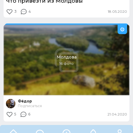
Что привезти из Молдовы
3
4
18.05.2020
Из путешествия:
Молдова. Винный путь
Молдова
16 фото
Фёдор
Подписаться
5
6
21.04.2020