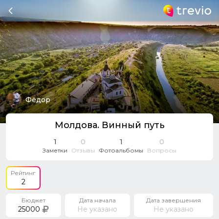
Фёдор
Молдова. Винный путь
1
0
1
0
Заметки
Отзывы
Фотоальбомы
Вопросы
Рейтинг
2
Бюджет
Дата начала
Дата завершения
25000
Не указано
Не указано