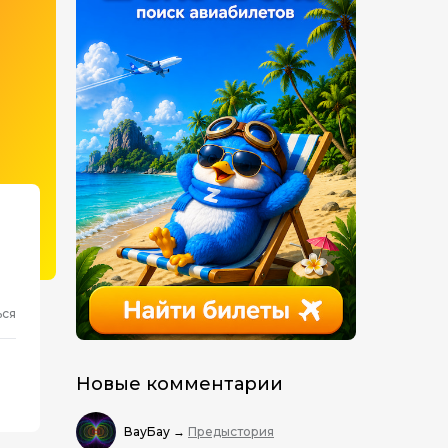
ься
Новые комментарии
ВауБау
→
Предыстория