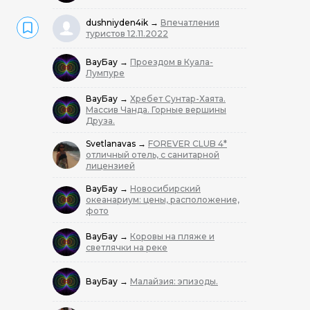
dushniyden4ik
→
Впечатления
туристов 12.11.2022
ВауБау
→
Проездом в Куала-
Лумпуре
ВауБау
→
Хребет Сунтар-Хаята.
Массив Чанда. Горные вершины
Друза.
Svetlanavas
→
FOREVER CLUB 4*
отличный отель, с санитарной
лицензией
ВауБау
→
Новосибирский
океанариум: цены, расположение,
фото
ВауБау
→
Коровы на пляже и
светлячки на реке
ВауБау
→
Малайзия: эпизоды.