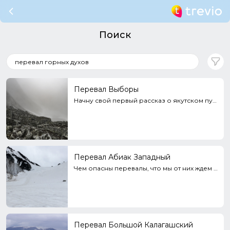
Поиск
Перевал Выборы
Начну свой первый рассказ о якутском путешествии пожалуй с самой сложной ее части. Это наш первый, и...
Перевал Абиак Западный
Чем опасны перевалы, что мы от них ждем и какие сюрпризы они нам готовят. Два перевала, взятых за дв...
Перевал Большой Калагашский