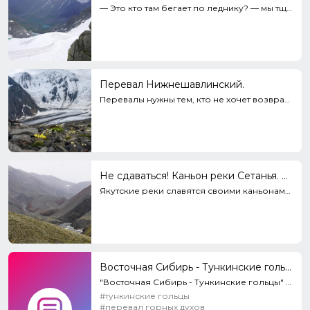
— Это кто там бегает по леднику? — мы тщательно вглядывались в белоснежное поле. — Но нет, показалос...
Перевал Нижнешавлинский.
Перевалы нужны тем, кто не хочет возвращаться по уже пройденному пути. Интересней перевалить через х...
Не сдаваться! Каньон реки Сетанья. Перевал Сетанья.
Якутские реки славятся своими каньонами в верхней ее части. Пройти такой каньон не всегда удается ил...
Восточная Сибирь - Тункинские гольцы
"Восточная Сибирь - Тункинские гольцы" - третья часть из серии фильмов, рассказывающей о суровой и п...
#тункинские гольцы
#перевал горных духов