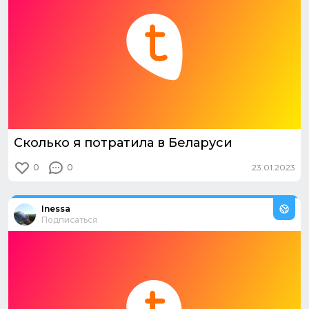
Сколько я потратила в Беларуси
0
0
23.01.2023
Из путешествия:
Беларусь никого не разочарует!
Inessa
Подписаться