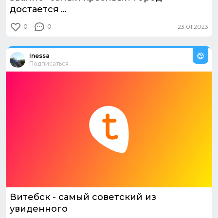
достается ...
0
0
23.01.2023
Из путешествия:
Беларусь никого не разочарует!
Inessa
Подписаться
Витебск - самый советский из
увиденного