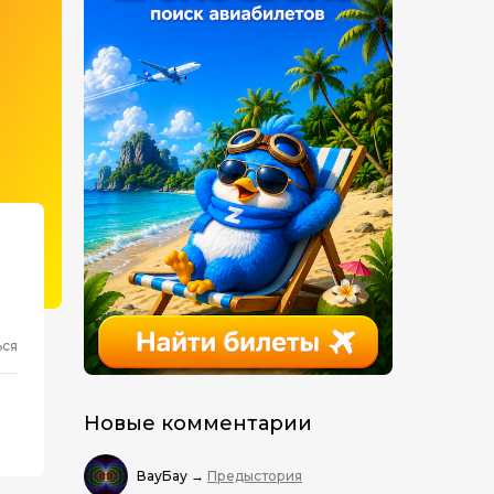
ься
Новые комментарии
ВауБау
→
Предыстория