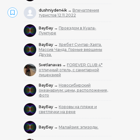
dushniyden4ik
→
Впечатления
туристов 12.11.2022
ВауБау
→
Проездом в Куала-
Лумпуре
ВауБау
→
Хребет Сунтар-Хаята.
Массив Чанда. Горные вершины
Друза.
Svetlanavas
→
FOREVER CLUB 4*
отличный отель, с санитарной
лицензией
ВауБау
→
Новосибирский
океанариум: цены, расположение,
фото
ВауБау
→
Коровы на пляже и
светлячки на реке
ВауБау
→
Малайзия: эпизоды.