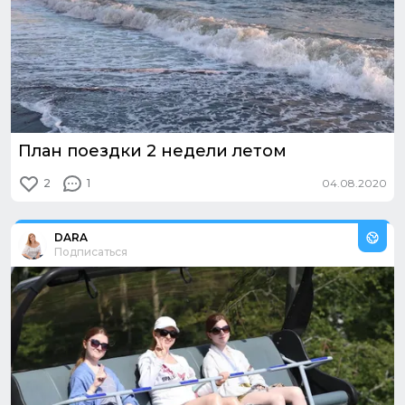
План поездки 2 недели летом
2
1
04.08.2020
Из путешествия:
Сочи. Адлер. Красная поляна
DARA
Подписаться