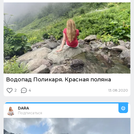
Водопад Поликаря. Красная поляна
2
4
13.08.2020
Из путешествия:
Сочи. Адлер. Красная поляна
DARA
Подписаться