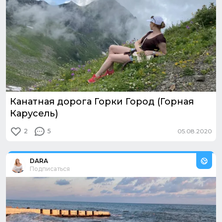
Канатная дорога Горки Город (Горная
Карусель)
2
5
05.08.2020
Из путешествия:
Сочи. Адлер. Красная поляна
DARA
Подписаться