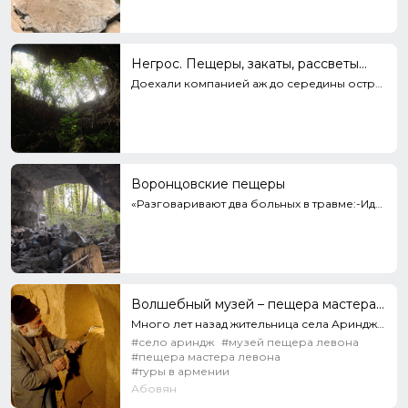
Негрос. Пещеры, закаты, рассветы...
Доехали компанией аж до середины острова, до пещер. В горах их, ясное дело, довольно много, но непод...
Воронцовские пещеры
«Разговаривают два больных в травме:-Иду я по лесу, смотрю-гора, в горе дыра. Я туда: «У!» Мне оттуд...
Волшебный музей – пещера мастера Левона
Много лет назад жительница села Ариндж Котайкской области Тося Гарибян попросила мужа Левона Аракеля...
#село ариндж
#музей пещера левона
#пещера мастера левона
#туры в армении
Абовян