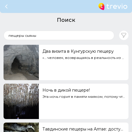
Поиск
Два визита в Кунгурскую пещеру
«… человек, возвращаясь в реальность из сказочного пещерного мира, всегда меняется».
Ночь в дикой пещере!
Эта ночь горит в памяти маяком, потому что она была одной из самых потрясающих приключений за все пу...
Тавдинские пещеры на Алтае: доступные и древние