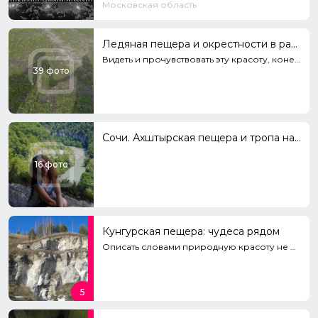
Московская область
Ледяная пещера и окрестности в разное время года
Видеть и прочувствовать эту красоту, конечно, надо самим. Фото, как уж получились)
39 фото
Сочи. Ахштырская пещера и тропа над Ахштырским каньоном
16 фото
Кунгурская пещера: чудеса рядом
Описать словами природную красоту не просто трудная задача, почти невыполнимая.Могу сказать, что, ес...
5