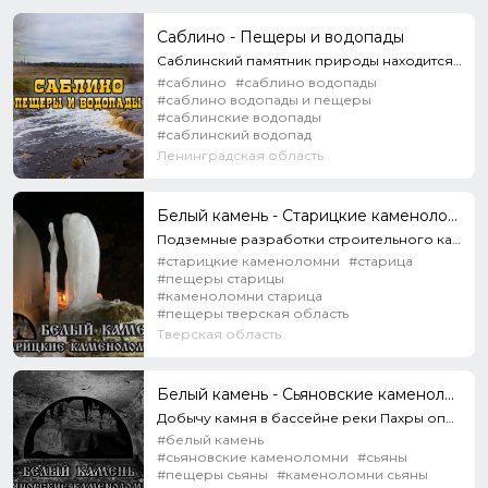
Саблино - Пещеры и водопады
Саблинский памятник природы находится на территории Ордовикского плато и протягивается вдоль каньоно...
#саблино
#саблино водопады
#саблино водопады и пещеры
#саблинские водопады
#саблинский водопад
Ленинградская область
Белый камень - Старицкие каменоломни
Подземные разработки строительного камня велись на территории Старицкого района на протяжении многих...
#старицкие каменоломни
#старица
#пещеры старицы
#каменоломни старица
#пещеры тверская область
Тверская область
Белый камень - Сьяновские каменоломни
Добычу камня в бассейне реки Пахры определило наличие выходов известняка на крутых берегах, хорошо р...
#белый камень
#сьяновские каменоломни
#сьяны
#пещеры сьяны
#каменоломни сьяны