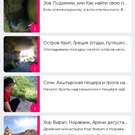
Зов Подземли, или Как найти свою пещеру
Есть спелеотуристы, а есть спелеологи. В чем разница? Одни посещают уже открытые пещеры. Другие ищут...
2
Остров Крит, Греция (отдых, путешествие на авто и пещеры)
Откладывали поездку на этот остров несколько лет, но наконец удалось его посетить. Очень было заметн...
1
Сочи. Ахштырская пещера и тропа над Ахштырским каньоном
Начало тропы над каньоном к пещере идёт с тер-рии села «Казачий Брод» ( Адлерский район муниципально...
2
Хор Вирап, Нораванк, Арени дегустация вина и пещера Птиц
Древние монастыри Хор Вирап и Нораванк, вид на Арарат, пещера Птиц и дегустация вина за один день. П...
#хор вирап
#гора арарат
#нораванк