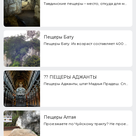
Тавдинские пещеры – место, откуда для многих начинается знакомство с Горным Алтаем. Они доступны и в...
Пещеры Бату
Пещеры Бату. Их возраст составляет 400 миллионов лет! В пещерах расположены индуистские храмы, куда...
?? ПЕЩЕРЫ АДЖАНТЫ
Пещеры Аджанты, штат Мадхья Прадеш. Список мест, заставляющих сердце путешественника биться учащенно...
Пещеры Алтая
Проезжаете по Чуйскому тракту? Не проезжайте мимо Тавдинских пещер.